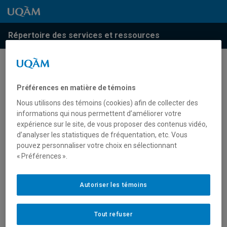
Passer au contenu
Accéder au menu principal
Accéder à la recherche
Passer au contenu
Accéder au menu principal
Répertoire des services et ressources
Préférences en matière de témoins
Nous utilisons des témoins (cookies) afin de collecter des
informations qui nous permettent d’améliorer votre
expérience sur le site, de vous proposer des contenus vidéo,
d’analyser les statistiques de fréquentation, etc. Vous
La page que vous cherchez
pouvez personnaliser votre choix en sélectionnant
« Préférences ».
n'a pas été trouvée sur notre
serveur.
Autoriser les témoins
Si vous avez saisi l'adresse vous-même, vérifiez
Tout refuser
que vous n'avez pas commis de faute de frappe.