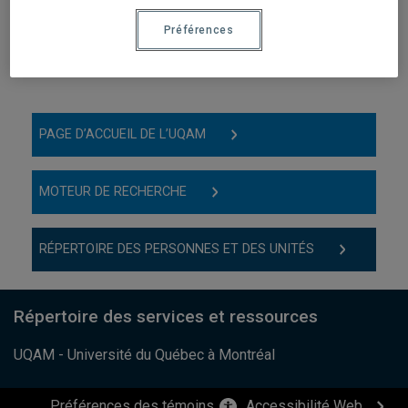
S'il s'agit d'un lien sur lequel vous avez cliqué,
Préférences
vous pouvez informer le responsable de la page
où se trouve ce lien.
PAGE D’ACCUEIL DE L’UQAM
MOTEUR DE RECHERCHE
RÉPERTOIRE DES PERSONNES ET DES UNITÉS
Répertoire des services et ressources
UQAM - Université du Québec à Montréal
Préférences des témoins
Accessibilité Web