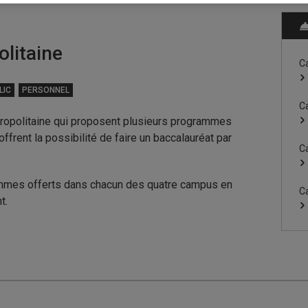
litaine
C
LIC
PERSONNEL
C
opolitaine qui proposent plusieurs programmes
ffrent la possibilité de faire un baccalauréat par
C
mmes offerts dans chacun des quatre campus en
C
t.