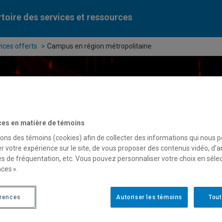
toire des services et ressources
ices offerts
Campus en région métropolitaine
 cherchez-vous?
ces en matière de témoins
sons des témoins (cookies) afin de collecter des informations qui nous 
r votre expérience sur le site, de vous proposer des contenus vidéo, d’a
rche par mots-clés
Unités administrativ
es de fréquentation, etc. Vous pouvez personnaliser votre choix en séle
ces ».
érences
Autoriser les témoins
Tout