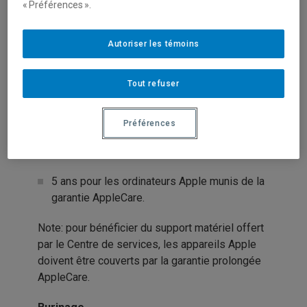
« Préférences ».
installés sur des appareils informatiques
burinés UQAM.
Autoriser les témoins
La période de support matériel des
équipements standardisés est limitée à:
Tout refuser
5 ans pour les ordinateurs PC;
Préférences
la durée de la garantie du fabricant pour les
moniteurs;
5 ans pour les ordinateurs Apple munis de la
garantie AppleCare.
Note: pour bénéficier du support matériel offert
par le Centre de services, les appareils Apple
doivent être couverts par la garantie prolongée
AppleCare.