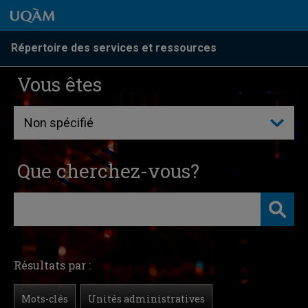
Passer au contenu
Accéder au menu principal
Accéder à la recherche
Passer au contenu
Accéder au menu principal
Répertoire des services et ressources
Vous êtes
Que cherchez-vous?
Résultats par :
Mots-clés
Unités administratives