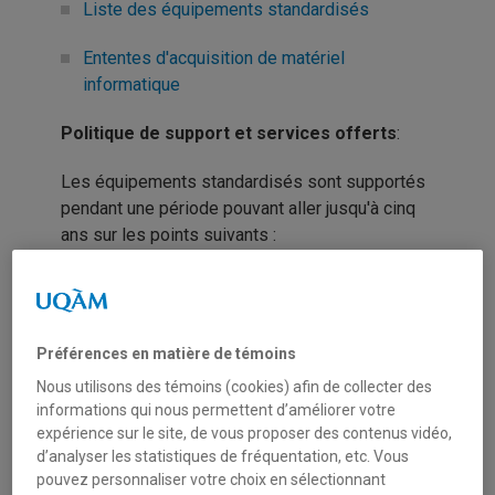
Liste des équipements standardisés
Ententes d'acquisition de matériel
informatique
Politique de support et services offerts
:
Les équipements standardisés sont supportés
pendant une période pouvant aller jusqu'à cinq
ans sur les points suivants :
Réparation, installation et configuration sur
place;
Préférences en matière de témoins
Application des correctifs nécessaires au
bon fonctionnement du matériel et des
Nous utilisons des témoins (cookies) afin de collecter des
informations qui nous permettent d’améliorer votre
logiciels standardisés;
expérience sur le site, de vous proposer des contenus vidéo,
d’analyser les statistiques de fréquentation, etc. Vous
Installation, configuration et soutien
pouvez personnaliser votre choix en sélectionnant
technique sur les logiciels standardisés