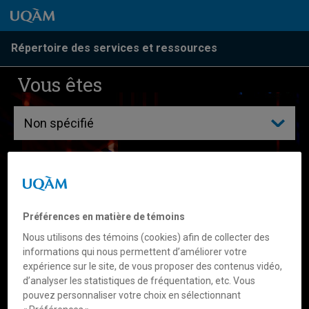
Passer au contenu
Accéder au menu principal
Accéder à la recherche
Passer au contenu
Accéder au menu principal
Répertoire des services et ressources
Vous êtes
Que cherchez-vous?
Préférences en matière de témoins
Nous utilisons des témoins (cookies) afin de collecter des
informations qui nous permettent d’améliorer votre
Résultats par :
expérience sur le site, de vous proposer des contenus vidéo,
d’analyser les statistiques de fréquentation, etc. Vous
pouvez personnaliser votre choix en sélectionnant
Mots-clés
Unités administratives