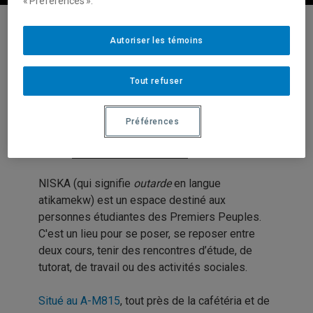
« Préférences ».
Autoriser les témoins
Services à la réussite et à la vie étudiante
(SRVE)
Tout refuser
NISKA
Préférences
POUR
ÉTUDIANTS AUTOCHTONES
NISKA (qui signifie
outarde
en langue
atikamekw) est un espace destiné aux
personnes étudiantes des Premiers Peuples.
C'est un lieu pour se poser, se reposer entre
deux cours, tenir des rencontres d’étude, de
tutorat, de travail ou des activités sociales.
Situé au A-M815
, tout près de la cafétéria et de