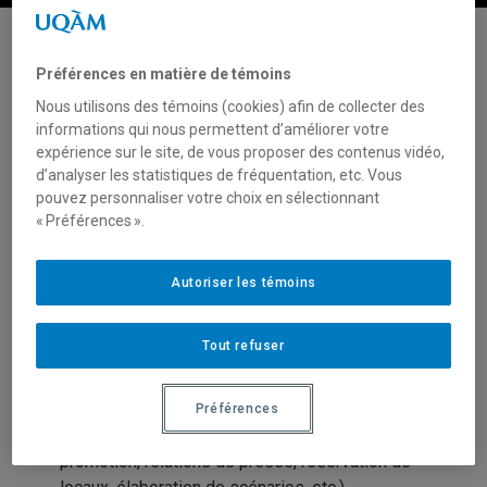
Préférences en matière de témoins
Service des communications
Nous utilisons des témoins (cookies) afin de collecter des
informations qui nous permettent d’améliorer votre
Organisation d’un
expérience sur le site, de vous proposer des contenus vidéo,
d’analyser les statistiques de fréquentation, etc. Vous
événement en présentiel
pouvez personnaliser votre choix en sélectionnant
ou virtuel
« Préférences ».
POUR
ÉTUDIANTS
PARTENAIRES
PERSONNEL
Autoriser les témoins
Ce service permet aux usagers d’avoir un appui-
Tout refuser
conseil pour l’organisation de congrès,
colloques, conférences et autres événements
facultaires et institutionnels, qu’il s’agisse de
Préférences
logistique ou de communications (protocole,
promotion, relations de presse, réservation de