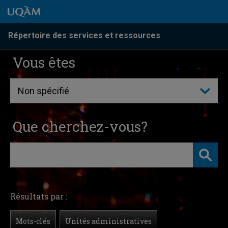
Passer au contenu
Accéder au menu principal
Accéder à la recherche
Passer au contenu
Accéder au menu principal
Répertoire des services et ressources
Vous êtes
Que cherchez-vous?
Résultats par :
Mots-clés
Unités administratives