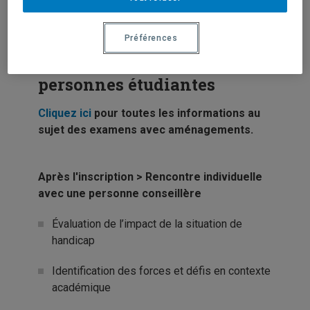
situation de handicap.
Préférences
Services offerts aux
personnes étudiantes
Cliquez ici
pour toutes les informations au
sujet des examens avec aménagements.
Après l'inscription >
Rencontre individuelle
avec un
e personne
conseill
ère
Évaluation de l’impact de la situation de
handicap
Identification des forces et défis en contexte
académique