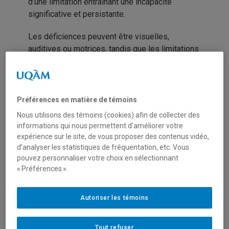
d’une limitation entrainant une incapacité
significative et persistante.
Les déficiences peuvent être visuelles,
auditives ou motrices, tandis que les limitations
peuvent découler de conditions
neurodéveloppementales, de troubles
d’apprentissage, de troubles de santé mentale
ou de maladies organiques. Pour bénéficier de
Préférences en matière de témoins
ce service, la condition de santé handicapante
Nous utilisons des témoins (cookies) afin de collecter des
de la personne étudiante (déficience, trouble,
informations qui nous permettent d’améliorer votre
limitation ou maladie) doit être attestée par un
expérience sur le site, de vous proposer des contenus vidéo,
professionnel de la santé autorisé et être
d’analyser les statistiques de fréquentation, etc. Vous
pouvez personnaliser votre choix en sélectionnant
permanente.
« Préférences ».
Ce service soutient également le corps
enseignant ainsi que le personnel employé
Autoriser les témoins
concerné en les sensibilisant sur les réalités
quotidiennes des personnes étudiantes en
Tout refuser