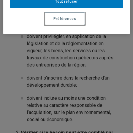
Tout refuser
ne doivent pas viser à restreindre la
concurrence ni à scinder le besoin dans
Préférences
l’objectif d’éluder une obligation;
doivent privilégier, en application de la
législation et de la réglementation en
vigueur, les biens, les services ou les
travaux de construction québécois auprès
des entreprises de la région;
doivent s’inscrire dans la recherche d’un
développement durable;
doivent inclure au moins une condition
relative au caractère responsable de
l’acquisition, sur le plan environnemental,
social ou économique.
Vérifier si le besoin peut être comblé par