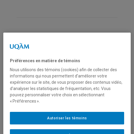
Étapes d'une acquisition
Préférences en matière de témoins
Définir le besoin
: un besoin représente
Nous utilisons des témoins (cookies) afin de collecter des
l’ensemble de biens, services ou travaux de
informations qui nous permettent d’améliorer votre
construction dont on envisage l’acquisition
expérience sur le site, de vous proposer des contenus vidéo,
dans un horizon de temps prévisible (ex. : 3
d’analyser les statistiques de fréquentation, etc. Vous
ans; durée du projet), quelle que soit la source
pouvez personnaliser votre choix en sélectionnant
de financement. Dans l’établissement du
« Préférences ».
besoin, l’unité requérante décrit ses
exigences afin d’obtenir le bien, le service ou
Autoriser les témoins
les travaux de construction adéquats. Ces
exigences :