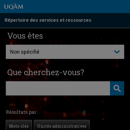
Passer au contenu
Accéder au menu principal
Accéder à la recherche
Passer au contenu
Accéder au menu principal
Répertoire des services et ressources
Vous êtes
Que cherchez-vous?
Résultats par :
Mots-clés
Unités administratives